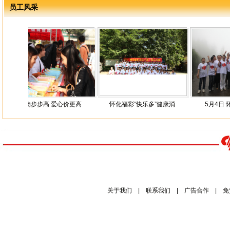
员工风采
物步步高 爱心价更高
怀化福彩“快乐多”健康消
5月4日 怀化福彩“
关于我们
|
联系我们
|
广告合作
|
免