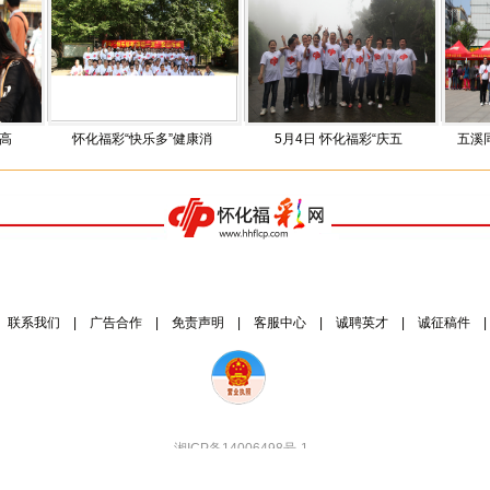
怀化福彩“快乐多”健康消
5月4日 怀化福彩“庆五
五溪同福情系
联系我们
|
广告合作
|
免责声明
|
客服中心
|
诚聘英才
|
诚征稿件
湘ICP备14006498号-1
湘公网安备 43120202000020号