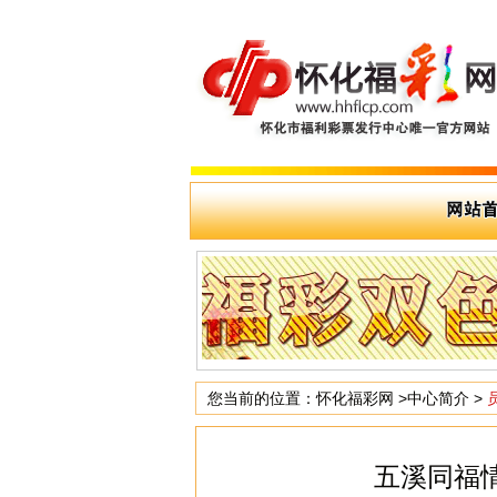
您当前的位置：
怀化福彩网
>
中心简介
>
五溪同福