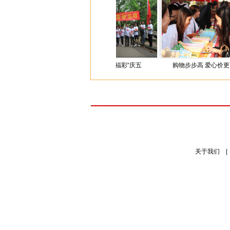
公益活动启动
5月4日 怀化福彩“庆五
购物步步高 爱心价更高
关于我们
|