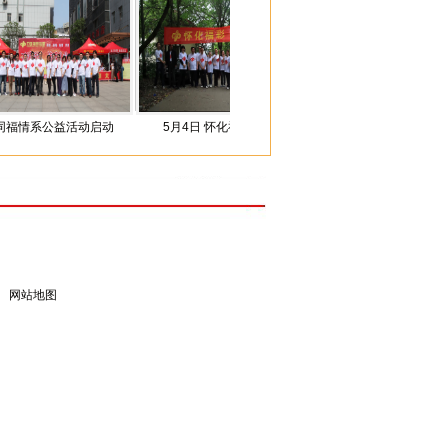
公益活动启动
5月4日 怀化福彩“庆五
购物步步高 爱心价更高
|
网站地图