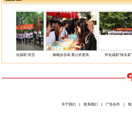
 怀化福彩“庆五
购物步步高 爱心价更高
怀化福彩“快乐多”健康消
关于我们
|
联系我们
|
广告合作
|
免