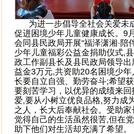
为进一步倡导全社会关爱未成
促进困境少年儿童健康成长。9月
会同县民政局开展“福泽潇湘·陪伴
少年儿童福彩公益金捐助仪式,
政工作副县长及县民政局领导出
益金3万元,共资助20名困境少
长要自立自强、勤劳奋斗;希望
要刻苦学习，以优异的成绩来回
爱,要从小树立优良品格,努力成
之人，长大后奉献社会。受助家长
觉得自己的生活虽然很苦,但在
助下他们对生活却充满了希望。