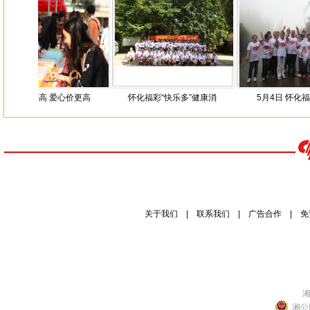
步步高 爱心价更高
怀化福彩“快乐多”健康消
5月4日 怀化福彩“庆
关于我们
|
联系我们
|
广告合作
|
免
湘
湘公网