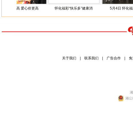
步步高 爱心价更高
怀化福彩“快乐多”健康消
5月4日 怀化福彩“庆
关于我们
|
联系我们
|
广告合作
|
免
湘
湘公网